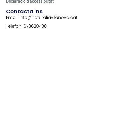
Declaració d'accessibilitat
Contacta' ns
Email: info@naturaliavilanova.cat
Telèfon: 678628430