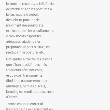
lesions no resoltes, la influència
del mobiliari i de les postures a
la llar, escola o treball,
descobrint patrons de
moviment desequilibrats,
explicant com fer escalfaments
o moviments esportius
adequats, ajudant a la
preparació al part o cirurgies…
reeducant la postura, etc.
Pot ajudar a tractar les lesions
que s’han produït. Les més
freqüents són: tortícolis,
esquinços, trencaments
fibril·lars, tractaments post-
quirúrgics, hèrnies discals,
lumbàlgies, tendinopaties, entre
d’altres.
També es pot recórrer al
fisioterapeuta especialment en