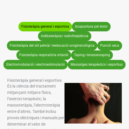
Fisioteràpia general i esportiva
Acupuntura pel dolor
Indibateràpia/ radiofreqüència
Fisioteràpia del sòl pelvià/ reeducació uroginecològica
Punció seca
Fisioteràpia respiratòria infantil
Taping i kinessiotaping
Electromodulació i electroestimulació
Massatges terapèutics i esportius
Fisioteràpia general i esportiva
És la ciència del tractament
mitjançant mitjans físics,
l’exercici terapèutic, la
massoteràpia, l’electroteràpia
entre d’altres. També inclou
proves elèctriques i manuals per
determinar el valor de